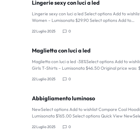
Lingerie sexy con luci a led
LUMISON
LUMINOUS
Lingerie sexy con luci a led Select options Add to wish
FIBER
Women – Lumisonata $29.90 Select options Add to…
SHOP
22 Luglio 2025
0
OPTIC
RAVE
Maglietta con luci a led
OUTFITS,
Maglietta con luci a led -38%Select options Add to wish
Girls T-Shirts – Lumisonata $46.50 Original price was:
GLOWING
22 Luglio 2025
0
RAVE
Abbigliamento luminoso
CLOTHES,
NewSelect options Add to wishlist Compare Cool Hoodi
Lumisonata $165.00 Select options Quick View NewSel
AND
22 Luglio 2025
0
LED