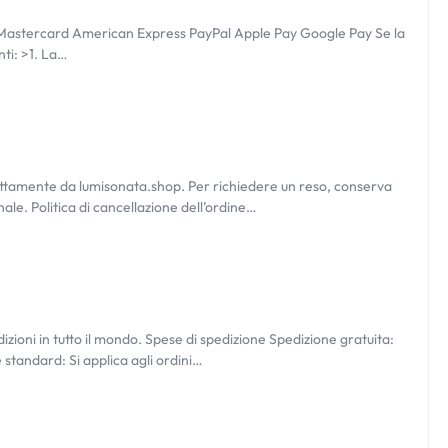
o Mastercard American Express PayPal Apple Pay Google Pay Se la
nti: >1. La…
direttamente da lumisonata.shop. Per richiedere un reso, conserva
inale. Politica di cancellazione dell’ordine…
G
zioni in tutto il mondo. Spese di spedizione Spedizione gratuita:
ne standard: Si applica agli ordini…