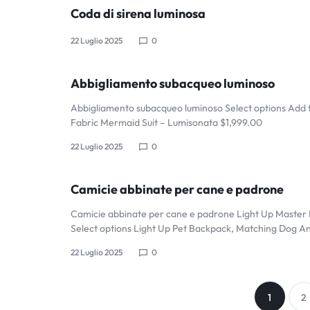
RAVE
Coda di sirena luminosa
WEAR.SHOP
22 Luglio 2025
0
TODAY
Abbigliamento subacqueo luminoso
FOR
Abbigliamento subacqueo luminoso Select options Add t
Fabric Mermaid Suit – Lumisonata $1,999.00
THE
22 Luglio 2025
0
LATEST
Camicie abbinate per cane e padrone
RAVE
Camicie abbinate per cane e padrone Light Up Master
CLOTHING
Select options Light Up Pet Backpack, Matching Dog A
22 Luglio 2025
0
IN
FESTIVAL
1
2