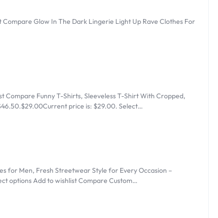
ATA
list Compare Glow In The Dark Lingerie Light Up Rave Clothes For
list Compare Funny T-Shirts, Sleeveless T-Shirt With Cropped,
 $46.50.$29.00Current price is: $29.00. Select…
es for Men, Fresh Streetwear Style for Every Occasion –
ect options Add to wishlist Compare Custom…