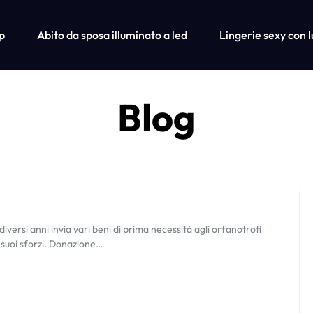
p
Abito da sposa illuminato a led
Lingerie sexy con l
Blog
Shop
Ca
Fiber Optic Wedding Dress
Fiber Optic Baseball Cap
Fiber Optic Bra
ersi anni invia vari beni di prima necessità agli orfanotrofi
 suoi sforzi. Donazione…