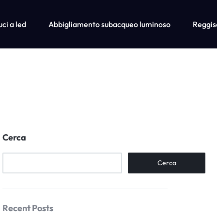
uci a led
Abbigliamento subacqueo luminoso
Reggise
micie abbinate per cane e padrone
Cerca
Cerca
Recent Posts