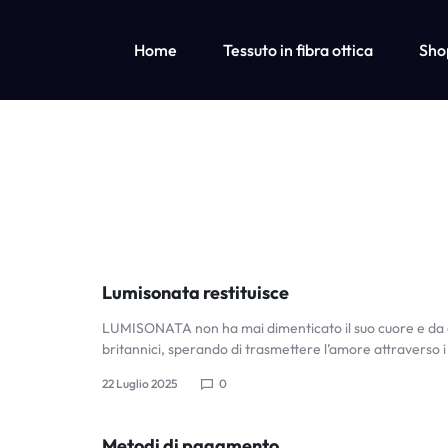
Home
Tessuto in fibra ottica
Sho
OPTICAL
LUMISONATA
IS
LED Fiber Optic Fabric
Abbigliamento per bambini con luci a led
FIBER
AN
Abbigliamento a luci led per bambine
Abbigliamento a luci led per ragazzi
ONLINE
FABRIC
BOUTIQUE
Lumisonata restituisce
FEATURING
LUMISONATA non ha mai dimenticato il suo cuore e da div
britannici, sperando di trasmettere l’amore attraverso i
&
A
22 Luglio 2025
0
STYLISH
Metodi di pagamento