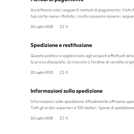
LED
TECHNOLOGY
Accettiamo solo i seguenti metodi di pagamento: Vist
tua carta viene rifiutata, i motivi possono essere i segue
WITH
22 Luglio 2025
0
LIGHT
A
FUTURISTIC
Spedizione e restituzione
Questa politica si applica solo agli acquisti effettuati 
UP
FEEL,
la prova d’acquisto, la ricevuta o l’ordine di vendita orig
IS
22 Luglio 2025
0
CLOTHIN
THE
Informazioni sulla spedizione
WORLD
Informazioni sulla spedizione Attualmente offriamo spedi
Tutti gli ordini superiori a 100 dollari. Spese di spedizio
|
LEADER
22 Luglio 2025
0
IN