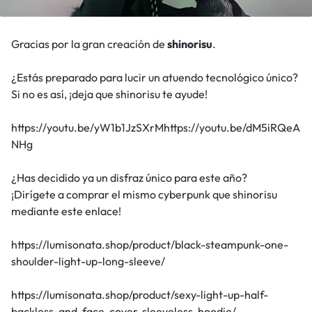
Gracias por la gran creación de
shinorisu
.
¿Estás preparado para lucir un atuendo tecnológico único?
Si no es así, ¡deja que shinorisu te ayude!
https://youtu.be/yW1b1JzSXrMhttps://youtu.be/dM5iRQeA
NHg
¿Has decidido ya un disfraz único para este año?
¡Dirígete a comprar el mismo cyberpunk que shinorisu
mediante este enlace!
https://lumisonata.shop/product/black-steampunk-one-
shoulder-light-up-long-sleeve/
https://lumisonata.shop/product/sexy-light-up-half-
backless-and-face-cover-sleeveless-hoodie/