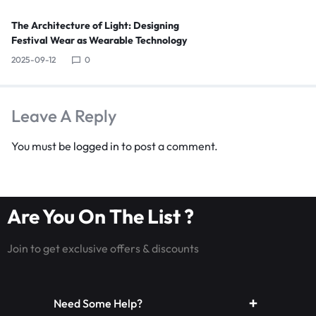
The Architecture of Light: Designing
Festival Wear as Wearable Technology
2025-09-12
0
Leave A Reply
You must be
logged in
to post a comment.
Are You On The List ?
Join to get exclusive offers & discounts
Need Some Help?