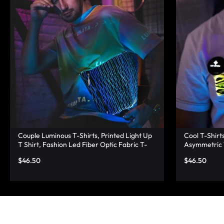
LUMINOUS
FIBER
OPTIC
RAVE
OUTFITS,
GLOWING
Couple Luminous T-Shirts, Printed Light Up
Cool T-Shirt
RAVE
T Shirt, Fashion Led Fiber Optic Fabric T-
Asymmetric 
Shirts – Lumisonata
$
46.50
$
46.50
CLOTHES,
AND
LED