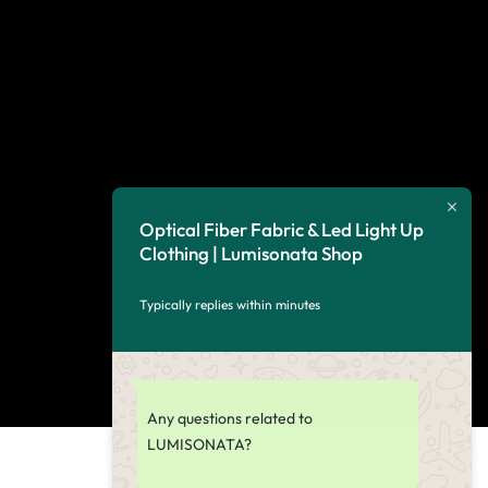
Optical Fiber Fabric & Led Light Up
Clothing | Lumisonata Shop
Typically replies within minutes
Any questions related to
LUMISONATA?