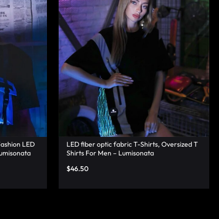
Fashion LED
LED fiber optic fabric T-Shirts, Oversized T
Lumisonata
Shirts For Men – Lumisonata
$
46.50