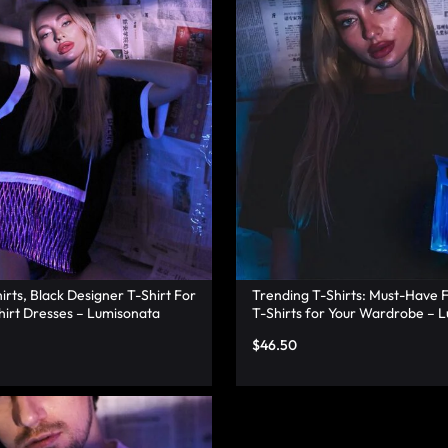
irts, Black Designer T-Shirt For
Trending T-Shirts: Must-Have 
irt Dresses – Lumisonata
T-Shirts for Your Wardrobe – 
$
46.50