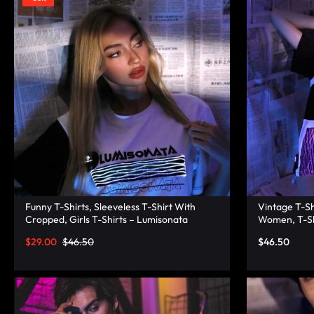
|
TECHNOLOGY
LUMISONATA
WITH
SHOP
A
FUTURISTIC
FEEL,
IS
THE
Funny T-Shirts, Sleeveless T-Shirt With
Vintage T-Sh
Cropped, Girls T-Shirts – Lumisonata
Women, T-Sh
WORLD
$
29.00
$
46.50
$
46.50
LEADER
IN