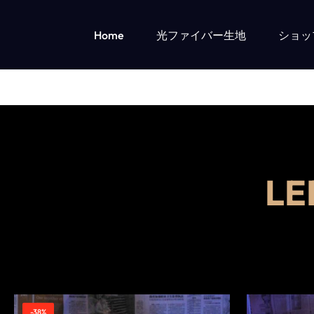
Home
光ファイバー生地
ショッ
OPTICAL
LUMISONATA
FIBER
IS
LED Fiber Optic Fabric
導かれたライトアップの子供服
FABRIC
AN
女の子のための服を点灯主導
男の子のための服を点灯主導
&
ONLINE
L
LED
BOUTIQUE
LIGHT
FEATURING
UP
A
CLOTHING
STYLISH
-38%