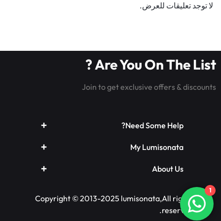
لا توجد تعليقات للعرض.
Are You On The List ?
Join to get exclusive offers & discounts
Need Some Help?
My Lumisonata
About Us
1
Copyright © 2013-2025 lumisonata,All rights
reserved.